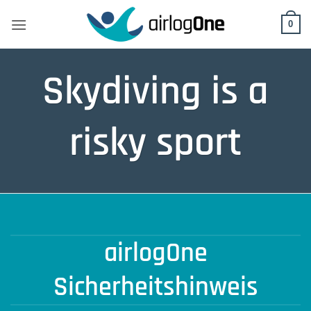
Skip
to
0
content
Skydiving is a
risky sport
airlogOne
Sicherheitshinweis